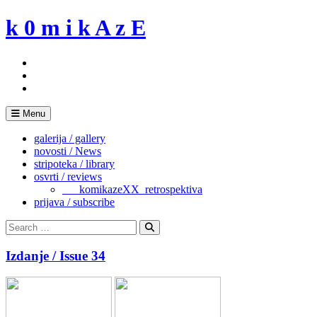
Skip
k 0 m i k A z E
to
content
Menu
galerija / gallery
novosti / News
stripoteka / library
osvrti / reviews
___komikazeXX_retrospektiva
prijava / subscribe
Search
for:
Search
Izdanje / Issue 34