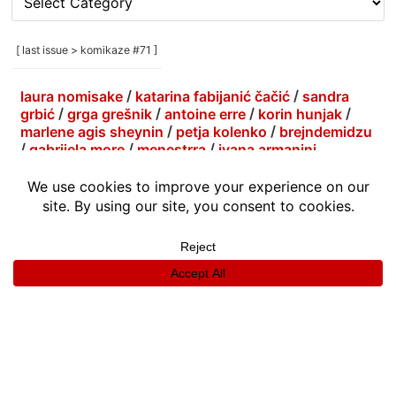
rubrike
/
categories
[ last issue > komikaze #71 ]
]
laura nomisake
/
katarina fabijanić čačić
/
sandra
grbić
/
grga grešnik
/
antoine erre
/
korin hunjak
/
marlene agis sheynin
/
petja kolenko
/
brejndemidzu
/
gabrijela more
/
menestrra
/
ivana armanini
info
|
kontakt
|
donatori
ⓒkomikaze2017