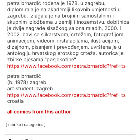
petra brnardić rođena je 1978. u zagrebu.
diplomirala je na akademiji likovnih umjetnosti u
zagrebu. izlagala je na brojnim samostalnim i
skupnim izložbama u zemlji i inozemstvu. dobitnica
je dvije nagrade sisačkog salona mladih, 2000. i
2002. bavi se slikarstvom, crtežom, fotografijom,
animacijom, videom, instalacijama, ilustracijom,
dizajnom, pisanjem i prevođenjem. uvrštena je u
antologiju hrvatskog erotskog crteža. autorica je
zbirke pjesama "posjekotine".
https://www.facebook.com/petra.brnardic?fref=ts
petra brnardić
(b. 1978) zagreb
art student, zagreb
https://www.facebook.com/petra.brnardic?fref=ts
croatia
all comics from this author
[ rubrike / categories ]
[