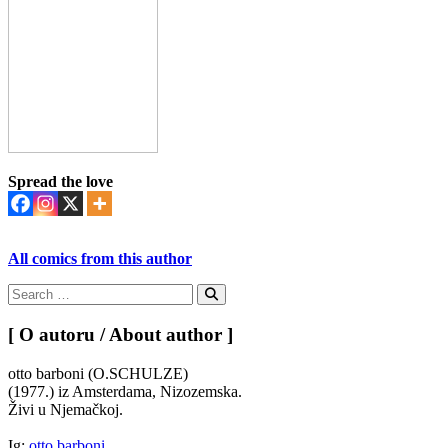
Spread the love
All comics from this author
Search
for:
Search
[ O autoru / About author ]
otto barboni (O.SCHULZE)
(1977.) iz Amsterdama, Nizozemska.
Živi u Njemačkoj.
Ig:
otto barboni