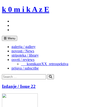
Skip
k 0 m i k A z E
to
content
Menu
galerija / gallery
novosti / News
stripoteka / library
osvrti / reviews
___komikazeXX_retrospektiva
prijava / subscribe
Search
for:
Search
Izdanje / Issue 22