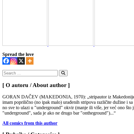
Spread the love
Search
for:
Search
[ O autoru / About author ]
GORAN DAČEV (MAKEDONIA, 1970): „stripautor iz Makedonije...bav
imam poprilično (no ipak malo) urađenih stripova različite dužine i s
no sve to ulazi u "underground" okvir (manje ili više, jer već ono što 
"underground", sada je ako ne drugo bar "ontheground")...“
All comics from this author