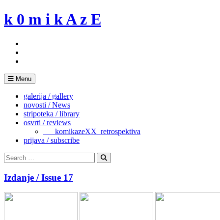
Skip
k 0 m i k A z E
to
content
Menu
galerija / gallery
novosti / News
stripoteka / library
osvrti / reviews
___komikazeXX_retrospektiva
prijava / subscribe
Search
for:
Search
Izdanje / Issue 17