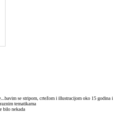
im se stripom, crtežom i illustracijom oko 15 godina i
a raznim tematikama
je bilo nekada