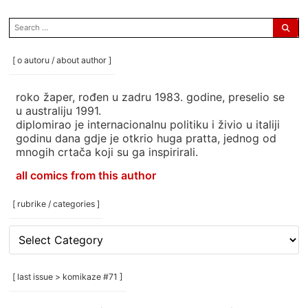
search
for:
[ o autoru / about author ]
roko žaper, rođen u zadru 1983. godine, preselio se
u australiju 1991.
diplomirao je internacionalnu politiku i živio u italiji
godinu dana gdje je otkrio huga pratta, jednog od
mnogih crtača koji su ga inspirirali.
all comics from this author
[ rubrike / categories ]
[
rubrike
/
categories
[ last issue > komikaze #71 ]
]