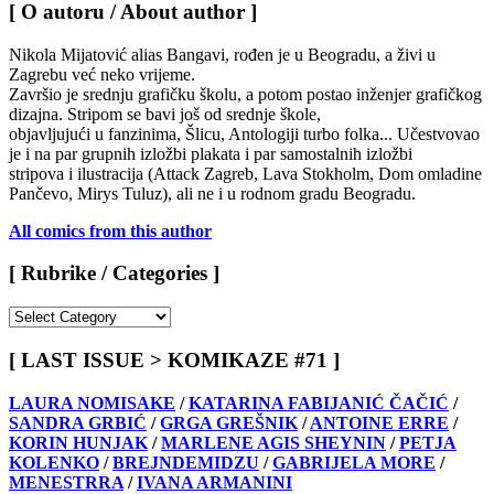
[ O autoru / About author ]
Nikola Mijatović alias Bangavi, rođen je u Beogradu, a živi u
Zagrebu već neko vrijeme.
Završio je srednju grafičku školu, a potom postao inženjer grafičkog
dizajna. Stripom se bavi još od srednje škole,
objavljujući u fanzinima, Šlicu, Antologiji turbo folka... Učestvovao
je i na par grupnih izložbi plakata i par samostalnih izložbi
stripova i ilustracija (Attack Zagreb, Lava Stokholm, Dom omladine
Pančevo, Mirys Tuluz), ali ne i u rodnom gradu Beogradu.
All comics from this author
[ Rubrike / Categories ]
[
Rubrike
/
[ LAST ISSUE > KOMIKAZE #71 ]
Categories
]
LAURA NOMISAKE
/
KATARINA FABIJANIĆ ČAČIĆ
/
SANDRA GRBIĆ
/
GRGA GREŠNIK
/
ANTOINE ERRE
/
KORIN HUNJAK
/
MARLENE AGIS SHEYNIN
/
PETJA
KOLENKO
/
BREJNDEMIDZU
/
GABRIJELA MORE
/
MENESTRRA
/
IVANA ARMANINI