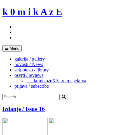
Skip
k 0 m i k A z E
to
content
Menu
galerija / gallery
novosti / News
stripoteka / library
osvrti / reviews
___komikazeXX_retrospektiva
prijava / subscribe
Search
for:
Search
Izdanje / Issue 16