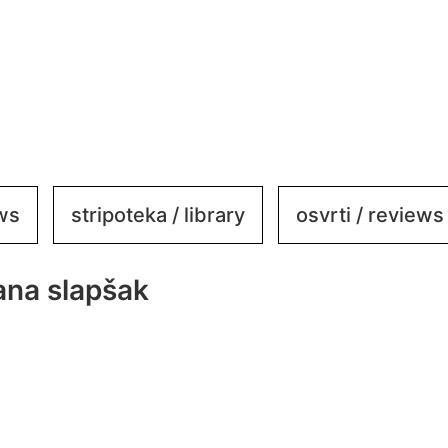
ews
stripoteka / library
osvrti / reviews
ana slapšak