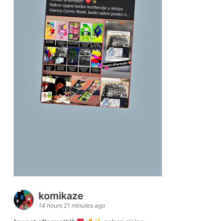
komikaze
14 hours 21 minutes ago