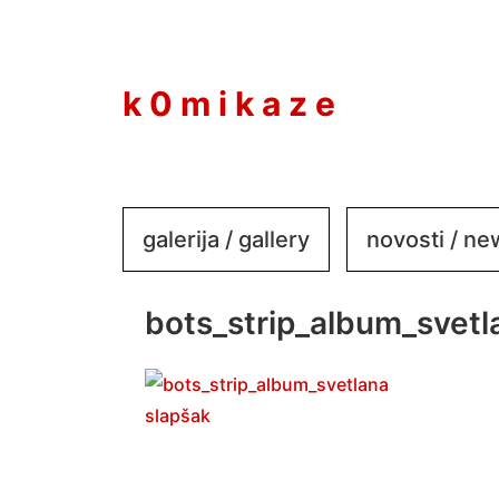
to
content
k 0 m i k a z e
galerija / gallery
novosti / n
bots_strip_album_svetl