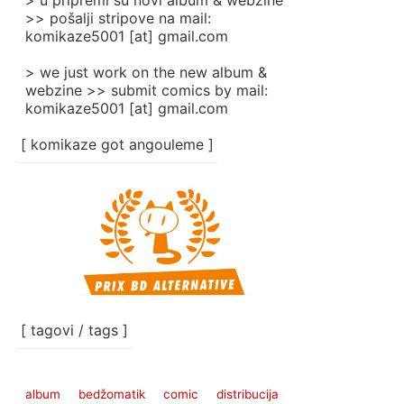
> u pripremi su novi album & webzine
>> pošalji stripove na mail:
komikaze5001 [at] gmail.com
> we just work on the new album &
webzine >> submit comics by mail:
komikaze5001 [at] gmail.com
[ komikaze got angouleme ]
[ tagovi / tags ]
album
bedžomatik
comic
distribucija