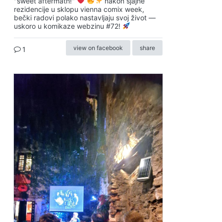
"sweet aftermath!"
nakon sjajne
rezidencije u sklopu vienna comix week,
bečki radovi polako nastavljaju svoj život —
uskoro u komikaze webzinu #72!
view on facebook
share
1