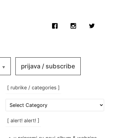
prijava / subscribe
[ rubrike / categories ]
[
rubrike
/
categories
[ alert! alert! ]
]