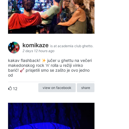
komikaze
is at academia club ghetto.
2 days 12 hours ago
kakav flashback!
jučer u ghettu na večeri
makedonskog rock 'n' rolla u režiji vinko
barić!
prisjetili smo se zašto je ovo jedno
od
view on facebook
share
12