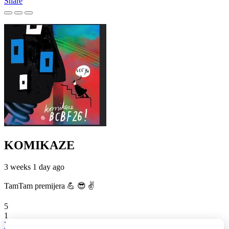
Share
KOMIKAZE
3 weeks 1 day ago
TamTam premijera 💪 😎 ✌️
5
1
View on Facebook