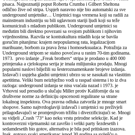
pisaca. Najpoznatiji poput Roberta Crumba i Gilbert Sheltona
odlično žive od stripa. Uspjeh naravno nije bio automatski za sve
underground umjetnike… Umjetnici toga vremena koji su radili za
mainstream industriju su bili uglavnom stariji ljudi koji su teže
komunicirali s mlađom publikom. Underground umjetnici su
međutim bili direktno povezani sa svojom publikom i njihovim
vrijednostima. Razvila se kontrakultura mladih koja se bavila
gorućim pitanjima: krajem nepopularnog rata, legalizacijom
marihuane, borbom za prava žena i homoseksualaca. Potražnja za
Underground stripom se stalno povećava u ranim 70-tim godinama.
1973.
prvo izdanje „Freak brothers“ stripa je prodano u 400 000
primjeraka a cjelokupna serija je imala milijunsku prodaju. Mnogi
popularni naslovi bilježili su šesteroznamenkaste brojeve izdanja.
Izdavači i uspjeha gladni umjetnici ubrzo su se nasukali na vlastitim
apetitima. Veliki bum neizbježno vodi u raspad sistema i to iz dva
razloga: underground izdanja se nisu vraćala nazad i 1973. je
Vrhovni sud presudio u slučaju Miller protiv Kalifornije da su
društvene norme za definiciju opscenosti regulirane sa strane
lokalnog inspektora. Ova pravna odluka zatvorila je mnoge smart
shopove. Samo najtvrdoglaviji izdavači i umjetnici su preživjeli
prilagođavajući se promjenjivom tržištu i diverzificirajući se. Mnogi
su vidjeli „Crash ’73“ kao neku vrstu prirodne selekcije. Kad je
kontroverzni vijetnamski rat završio i veliki party šezdesetih i
sedamdesetih bio gotov, alternativa je bila pod pritiskom izazova.
Ipak, gotovo svaki amerikanac ispod 30 godina sa sviješću o