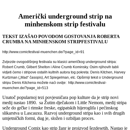
Američki underground strip na
minhenskom strip festivalu
TEKST IZAŠAO POVODOM GOSTOVANJA ROBERTA
CRUMBA NA MINHENSKOM STRIPFESTIVALU
http://www.comicfestival-muenchen.de/?page_id=91
Zvijezde ovogodišnjeg festivala su klasici američkog underground stripa:
Robert Crumb, Gilbert Shelton i Aline Crumb Kominsky. Osim njihovih tabli
vidjeti ćemo i stripove ostalih kultnih autora tog pokreta: Denis Kitchen, Harvey
Kurtzman („Mad“ časopis), Art Spiegelman, etc. Opširniji tekst o Underground
stripu Denis Kitchena možete naći ovdje:
http://www.comicfestival-
muenchen.de/?page_id=513
Unatoč popularnoj tezi povjesničara pop kulture da je strip novi
medij nastao 1890.
sa Žutim dječakom i Little Nemom, medij stripa
seže do grčke i rimske freske, egipatskih hijeroglifa i pećinskog
slikarstva u Lascauxu. Razvoj underground stripa kao i svih drugih
umjetničkih formi, dug je, složen i ozbiljan proces.
Underground Comix kao strip žanr je proizvod šezdesetih. Nastao je