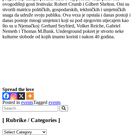
ovogodišnji gosti festivala: Robert Crumb i Gilbert Shelton. Oni su
stvorili matricu političkih, gospodarskih, tekhničkih i umjetničkih
snaga da udruže svoju publiku. Ova veza je opstala i danas postoji i
danas postoje mnogi umjetnici koji su pod njegovim utjecajem kao
što su u Njemačkoj: Gerhard Seyfried, Volker Reiche, Gabriel
Nemeth i Thomas M.Bunk. Underground pokret je stvorio neke
kulturne slobode od kojih imamo koristi i nakon 40 godina.
Spread the love
Posted in
events
Tagged
events
Search
for:
Search
[ Rubrike / Categories ]
[