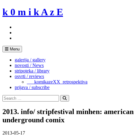
Skip
k 0 m i k A z E
to
content
Menu
galerija / gallery
novosti / News
stripoteka / library
osvrti / reviews
___komikazeXX_retrospektiva
prijava / subscribe
Search
for:
Search
2013. info/ stripfestival minhen: american
underground comix
2013-05-17