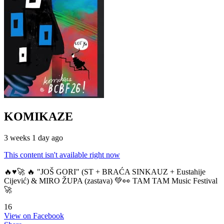
KOMIKAZE
3 weeks 1 day ago
This content isn't available right now
🔥♥️🚀 🔥 "JOŠ GORI" (ST + BRAĆA SINKAUZ + Eustahije
Cijević) & MIRO ŽUPA (zastava) 💚👀 TAM TAM Music Festival
🚀
16
View on Facebook