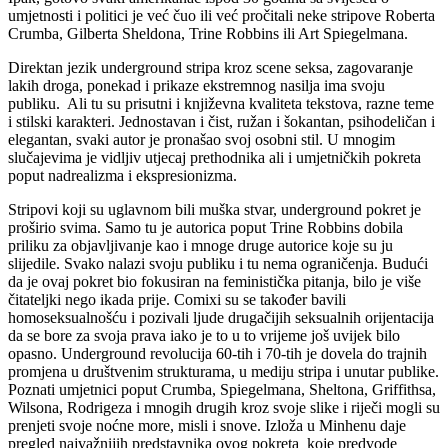
umjetnosti i politici je već čuo ili već pročitali neke stripove Roberta
Crumba, Gilberta Sheldona, Trine Robbins ili Art Spiegelmana.
Direktan jezik underground stripa kroz scene seksa, zagovaranje
lakih droga, ponekad i prikaze ekstremnog nasilja ima svoju
publiku.
Ali tu su prisutni i književna kvaliteta tekstova, razne teme
i stilski karakteri. Jednostavan i čist, ružan i šokantan, psihodeličan i
elegantan, svaki autor je pronašao svoj osobni stil. U mnogim
slučajevima je vidljiv utjecaj prethodnika ali i umjetničkih pokreta
poput nadrealizma i ekspresionizma.
Stripovi koji su uglavnom bili muška stvar, underground pokret je
proširio svima. Samo tu je autorica poput Trine Robbins dobila
priliku za objavljivanje kao i mnoge druge autorice koje su ju
slijedile. Svako nalazi svoju publiku i tu nema ograničenja. Budući
da je ovaj pokret bio fokusiran na feministička pitanja, bilo je više
čitateljki nego ikada prije. Comixi su se također bavili
homoseksualnošću i pozivali ljude drugačijih seksualnih orijentacija
da se bore za svoja prava iako je to u to vrijeme još uvijek bilo
opasno. Underground revolucija 60-tih i 70-tih je dovela do trajnih
promjena u društvenim strukturama, u mediju stripa i unutar publike.
Poznati umjetnici poput Crumba, Spiegelmana, Sheltona, Griffithsa,
Wilsona, Rodrigeza i mnogih drugih kroz svoje slike i riječi mogli su
prenjeti svoje noćne more, misli i snove. Izloža u Minhenu daje
pregled najvažnijih predstavnika ovog pokreta
koje predvode