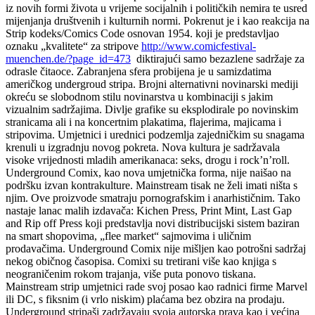
iz novih formi života u vrijeme socijalnih i političkih nemira te usred
mijenjanja društvenih i kulturnih normi. Pokrenut je i kao reakcija na
Strip kodeks/Comics Code osnovan 1954. koji je predstavljao
oznaku „kvalitete“ za stripove
http://www.comicfestival-
muenchen.de/?page_id=473
diktirajući samo bezazlene sadržaje za
odrasle čitaoce. Zabranjena sfera probijena je u samizdatima
američkog undergroud stripa. Brojni alternativni novinarski mediji
okreću se slobodnom stilu novinarstva u kombinaciji s jakim
vizualnim sadržajima. Divlje grafike su eksplodirale po novinskim
stranicama ali i na koncertnim plakatima, flajerima, majicama i
stripovima. Umjetnici i urednici podzemlja zajedničkim su snagama
krenuli u izgradnju novog pokreta. Nova kultura je sadržavala
visoke vrijednosti mladih amerikanaca: seks, drogu i rock’n’roll.
Underground Comix, kao nova umjetnička forma, nije naišao na
podršku izvan kontrakulture. Mainstream tisak ne želi imati ništa s
njim. Ove proizvode smatraju pornografskim i anarhističnim. Tako
nastaje lanac malih izdavača: Kichen Press, Print Mint, Last Gap
and Rip off Press koji predstavlja novi distribucijski sistem baziran
na smart shopovima, „flee market“ sajmovima i uličnim
prodavačima. Underground Comix nije mišljen kao potrošni sadržaj
nekog običnog časopisa. Comixi su tretirani više kao knjiga s
neograničenim rokom trajanja, više puta ponovo tiskana.
Mainstream strip umjetnici rade svoj posao kao radnici firme Marvel
ili DC, s fiksnim (i vrlo niskim) plaćama bez obzira na prodaju.
Underground stripaši zadržavaju svoja autorska prava kao i većina