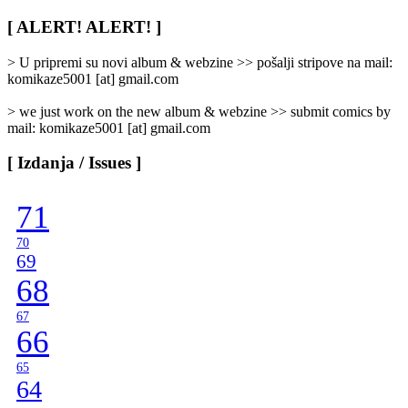
Rubrike
/
[ ALERT! ALERT! ]
Categories
]
> U pripremi su novi album & webzine >> pošalji stripove na mail:
komikaze5001 [at] gmail.com
> we just work on the new album & webzine >> submit comics by
mail: komikaze5001 [at] gmail.com
[ Izdanja / Issues ]
71
70
69
68
67
66
65
64