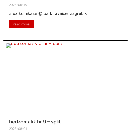
2023-09-16
> xx komikaze @ park ravnice, zagreb <
read more
bedžomatik br 9 – split
2023-08-01