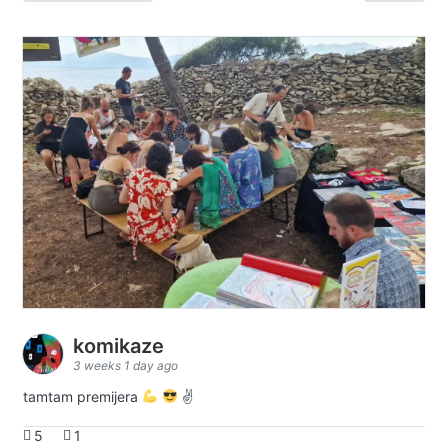
komikaze
3 weeks 1 day ago
tamtam premijera
✌
5
1