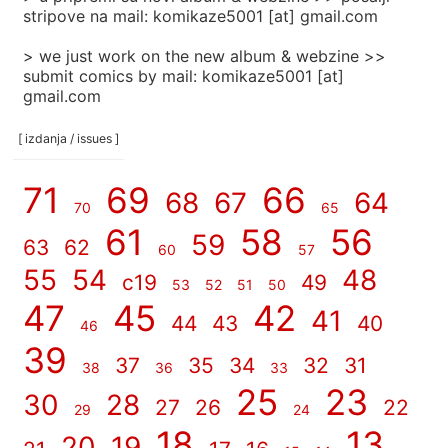
stripove na mail: komikaze5001 [at] gmail.com
> we just work on the new album & webzine >>
submit comics by mail: komikaze5001 [at]
gmail.com
[ izdanja / issues ]
71
69
66
68
67
64
70
65
61
58
56
59
63
62
60
57
55
54
48
c19
49
53
52
51
50
47
45
42
41
44
43
40
46
39
37
35
34
32
31
38
36
33
25
23
30
28
27
26
22
29
24
18
13
20
19