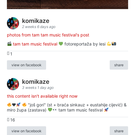
komikaze
2 weeks 6 days ago
photos from tam tam music festival's post
tam tam music festival
fotoreportaža by lesi
1
view on facebook
share
komikaze
3 weeks 1 day ago
this content isn't available right now
♥️
"još gori" (st + braća sinkauz + eustahije cijević) &
miro župa (zastava)
tam tam music festival
16
view on facebook
share