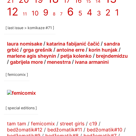
21
17
16
15
14
12
6
9
4
2
1
10
5
3
11
8
7
[ last issue > komikaze #71 ]
laura nomisake
/
katarina fabijanić čačić
/
sandra
grbić
/
grga grešnik
/
antoine erre
/
korin hunjak
/
marlene agis sheynin
/
petja kolenko
/
brejndemidzu
/
gabrijela more
/
menestrra
/
ivana armanini
[ femicomix ]
[ special editions ]
tam tam
/
femicomix
/
street girls
/
c19
/
bedžomatik#12
/
bedžomatik#11
/
bedžomatik#10
/
bedžomatik#9
/
bedžomatik#8
/
bedžomatik#7
/