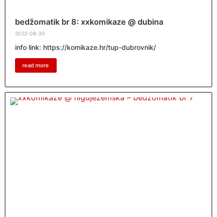
bedžomatik br 8: xxkomikaze @ dubina
2022-08-30
info link: https://komikaze.hr/tup-dubrovnik/
read more