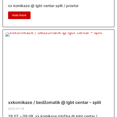
xx komikaze @ lgbt centar split / prostor
read more
xxkomikaze / bedžomatik @ lgbt centar – split
2023-07-29
28.07. – 09.08. xx komikaze izložba @ lgbt centar /