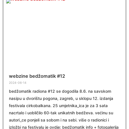
webzine bedžomatik #12
2024-06-14
bedžomatik radiona #12 se dogodila 8.6. na savskom
nasipu u dvorištu pogona, zagreb, u sklopu 12. izdanja
festivala cirkobalkana. 25 umjetnika_ica je za 3 sata
nacrtalo i uobličilo 60-tak unikatnih bedževa. većinu su
autori_ce ponjeli sa sobom i na sebi. više o radionici i
izložbi na festivalu je ovdje: bedžomatik info + fotogalerija