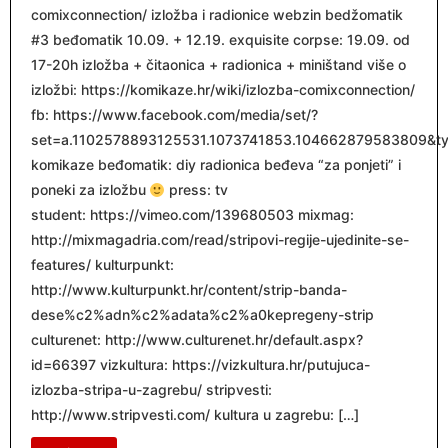
comixconnection/ izložba i radionice webzin bedžomatik
#3 beđomatik 10.09. + 12.19. exquisite corpse: 19.09. od
17-20h izložba + čitaonica + radionica + miništand više o
izložbi: https://komikaze.hr/wiki/izlozba-comixconnection/
fb: https://www.facebook.com/media/set/?
set=a.1102578893125531.1073741853.104662879583809&t
komikaze beđomatik: diy radionica beđeva “za ponjeti” i
poneki za izložbu
press: tv
student: https://vimeo.com/139680503 mixmag:
http://mixmagadria.com/read/stripovi-regije-ujedinite-se-
features/ kulturpunkt:
http://www.kulturpunkt.hr/content/strip-banda-
dese%c2%adn%c2%adata%c2%a0kepregeny-strip
culturenet: http://www.culturenet.hr/default.aspx?
id=66397 vizkultura: https://vizkultura.hr/putujuca-
izlozba-stripa-u-zagrebu/ stripvesti:
http://www.stripvesti.com/ kultura u zagrebu: […]