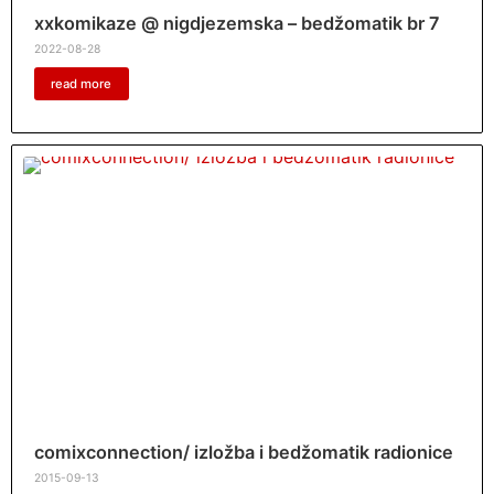
xxkomikaze @ nigdjezemska – bedžomatik br 7
2022-08-28
read more
comixconnection/ izložba i bedžomatik radionice
2015-09-13