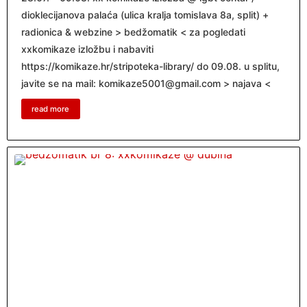
dioklecijanova palaća (ulica kralja tomislava 8a, split) +
radionica & webzine > bedžomatik < za pogledati
xxkomikaze izložbu i nabaviti
https://komikaze.hr/stripoteka-library/ do 09.08. u splitu,
javite se na mail: komikaze5001@gmail.com > najava <
read more