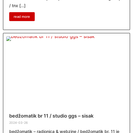
/ tnx […]
read more
bedžomatik br 11 / studio ggs – sisak
2024-03-26
bedžomatik – radionica & webzine / bedžomatik br. 11 je