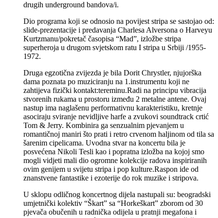
drugih underground bandova/i.
Dio programa koji se odnosio na povijest stripa se sastojao od:
slide-prezentacije i predavanja Charlesa Alversona o Harveyu
Kurtzmanu/pokretač časopisa “Mad”, izložbe stripa
superheroja u drugom svjetskom ratu I stripa u Srbiji /1955-
1972.
Druga egzotična zvijezda je bila Dorit Chrystler, njujorška
dama poznata po muziciranju na 1.instrumentu koji ne
zahtijeva fizički kontakt:tereminu.Radi na principu vibracija
stvorenih rukama u prostoru između 2 metalne antene. Ovaj
nastup ima naglašenu performativnu karakteristiku, kretnje
asociraju sviranje nevidljive harfe a zvukovi soundtrack crtić
Tom & Jerry. Kombinira ga senzualnim pjevanjem u
romantičnoj maniri što prati i retro crvenom haljinom od tila sa
šarenim cipelicama. Uvodna stvar na koncertu bila je
posvećena Nikoli Tesli kao i popratna izložba na kojoj smo
mogli vidjeti mali dio ogromne kolekcije radova inspiriranih
ovim genijem u svijetu stripa i pop kulture.Raspon ide od
znanstvene fantastike i ezoterije do rok muzike i stripova.
U sklopu odličnog koncertnog dijela nastupali su: beogradski
umjetnički kolektiv “Škart” sa “Horkeškart” zborom od 30
pjevača obučenih u radnička odijela u pratnji megafona i