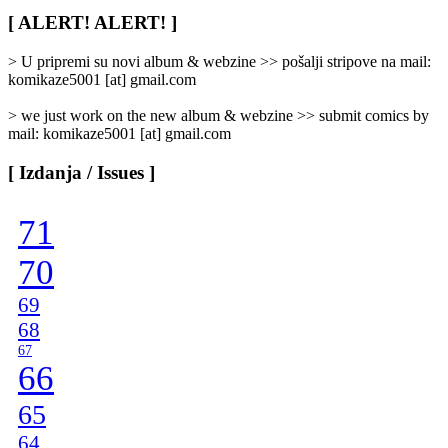
Rubrike
/
[ ALERT! ALERT! ]
Categories
]
> U pripremi su novi album & webzine >> pošalji stripove na mail:
komikaze5001 [at] gmail.com
> we just work on the new album & webzine >> submit comics by
mail: komikaze5001 [at] gmail.com
[ Izdanja / Issues ]
71
70
69
68
67
66
65
64