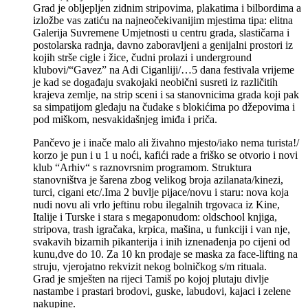
Grad je obljepljen zidnim stripovima, plakatima i bilbordima a
izložbe vas zatiću na najneočekivanijim mjestima tipa: elitna
Galerija Suvremene Umjetnosti u centru grada, slastičarna i
postolarska radnja, davno zaboravljeni a genijalni prostori iz
kojih strše cigle i žice, čudni prolazi i underground
klubovi/“Gavez” na Adi Ciganliji/…5 dana festivala vrijeme
je kad se događaju svakojaki neobični susreti iz različitih
krajeva zemlje, na strip sceni i sa stanovnicima grada koji pak
sa simpatijom gledaju na čudake s blokićima po džepovima i
pod miškom, nesvakidašnjeg imiđa i priča.
Pančevo je i inače malo ali živahno mjesto/iako nema turista!/
korzo je pun i u 1 u noći, kafići rade a friško se otvorio i novi
klub “Arhiv“ s raznovrsnim programom. Struktura
stanovništva je šarena zbog velikog broja azilanata/kinezi,
turci, cigani etc/.Ima 2 buvlje pijace/novu i staru: nova koja
nudi novu ali vrlo jeftinu robu ilegalnih trgovaca iz Kine,
Italije i Turske i stara s megaponudom: oldschool knjiga,
stripova, trash igračaka, krpica, mašina, u funkciji i van nje,
svakavih bizarnih pikanterija i inih iznenađenja po cijeni od
kunu,dve do 10. Za 10 kn prodaje se maska za face-lifting na
struju, vjerojatno rekvizit nekog bolničkog s/m rituala.
Grad je smješten na rijeci Tamiš po kojoj plutaju divlje
nastambe i prastari brodovi, guske, labudovi, kajaci i zelene
nakupine.