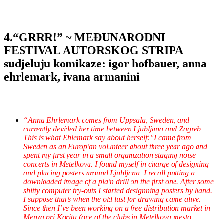
4.“GRRR!” ~ MEĐUNARODNI
FESTIVAL AUTORSKOG STRIPA
sudjeluju komikaze: igor hofbauer, anna
ehrlemark, ivana armanini
“Anna Ehrlemark comes from Uppsala, Sweden, and
currently devided her time between Ljubljana and Zagreb.
This is what Ehlemark say about herself:”I came from
Sweden as an Europian volunteer about three year ago and
spent my first year in a small organization staging noise
concerts in Metelkova. I found myself in charge of designing
and placing posters around Ljubljana. I recall putting a
downloaded image of a plain drill on the first one. After some
shitty computer try-outs I started designning posters by hand.
I suppose that’s when the old lust for drawing came alive.
Since then I’ve been working on a free distribution market in
Menza pri Koritu (one of the clubs in Metelkova mesto,