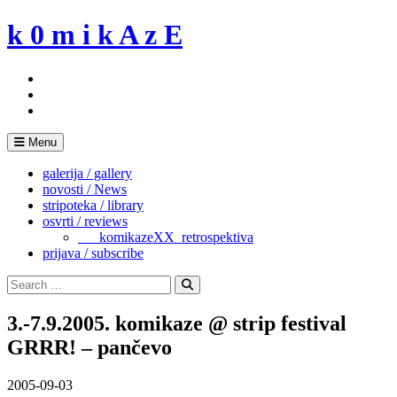
Skip
k 0 m i k A z E
to
content
Menu
galerija / gallery
novosti / News
stripoteka / library
osvrti / reviews
___komikazeXX_retrospektiva
prijava / subscribe
Search
for:
Search
3.-7.9.2005. komikaze @ strip festival
GRRR! – pančevo
2005-09-03