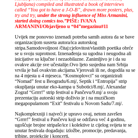
Ljubljana) compiled and illustrated a book of interviews
called “You got to have a J-O-B”, drawn more posters, plus,
try and try,
under the strong influence of Miss Armanini,
started doing comics too.”
PIŠE: IVANA
ARMANINI/Objavljeno u “04”megazinu#11
Uvijek me ponovno iznenadi potreba samih autora da se bave
organizacijom susreta autora/ica autorskog
stripa.Samodovoljnost /čitaj:cjelovitost/vlastitih poetika obrće
se u svoju suprotnost. Iznenađenja su ugodna i neugodna ali
inicijative su ključne i nezaobilazne. Zanimljivo je i da su
ovakve akcije sve učestalije.Ovo ljeto susjedna nam Srbija
vrvila je baš ovakvim akcijama.Vjerovali ili ne, dogodila su se
na 4 mjesta u 4 mjeseca. “Kosmoplovci” su organizirali
“Nomad” fest u Beogradu/6.mj/, Septik i “Entropija” strip
okupljanja unutar eko-kampa u Subotici/8.mj/, Alexandar
Zograf “Grrrr!” strip festival u Pančevu/9.mj/ a svoju
prezentaciju autorski strip doživio je i na muzičkom
megapopularnom “Exit” festivalu u Novom Sadu/7.mj/.
Najkomplexniji i najveći je upravo ovaj, netom završen
“Grrrr!” festival u Pančevu koji se održava već 4 godinu,
ugošćuje brojne stripaše/ice i kolektive iz cijelog svijeta te se
unutar festivala događaju: izložbe, promocije, predavanja,
tribine, projekcije i koncerti.