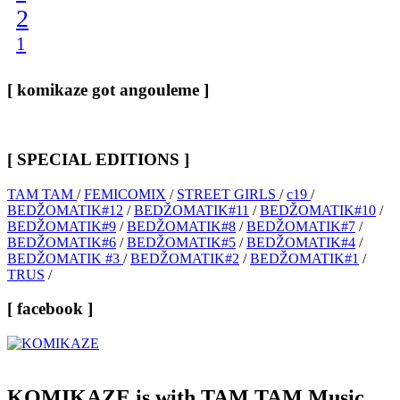
2
1
[ komikaze got angouleme ]
[ SPECIAL EDITIONS ]
TAM TAM
/
FEMICOMIX
/
STREET GIRLS
/
c19
/
BEDŽOMATIK#12
/
BEDŽOMATIK#11
/
BEDŽOMATIK#10
/
BEDŽOMATIK#9
/
BEDŽOMATIK#8
/
BEDŽOMATIK#7
/
BEDŽOMATIK#6
/
BEDŽOMATIK#5
/
BEDŽOMATIK#4
/
BEDŽOMATIK #3
/
BEDŽOMATIK#2
/
BEDŽOMATIK#1
/
TRUS
/
[ facebook ]
KOMIKAZE
is with TAM TAM Music