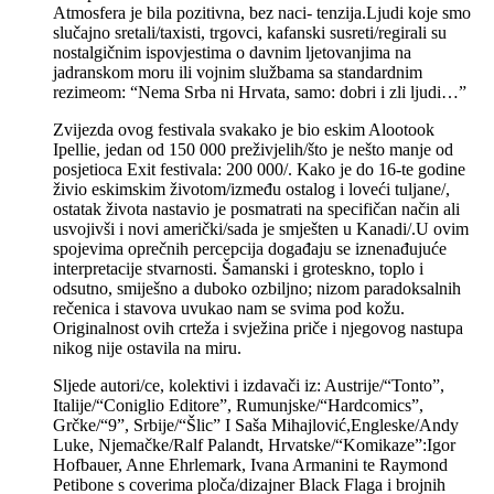
Atmosfera je bila pozitivna, bez naci- tenzija.Ljudi koje smo
slučajno sretali/taxisti, trgovci, kafanski susreti/regirali su
nostalgičnim ispovjestima o davnim ljetovanjima na
jadranskom moru ili vojnim službama sa standardnim
rezimeom: “Nema Srba ni Hrvata, samo: dobri i zli ljudi…”
Zvijezda ovog festivala svakako je bio eskim Alootook
Ipellie, jedan od 150 000 preživjelih/što je nešto manje od
posjetioca Exit festivala: 200 000/. Kako je do 16-te godine
živio eskimskim životom/između ostalog i loveći tuljane/,
ostatak života nastavio je posmatrati na specifičan način ali
usvojivši i novi američki/sada je smješten u Kanadi/.U ovim
spojevima oprečnih percepcija događaju se iznenađujuće
interpretacije stvarnosti. Šamanski i groteskno, toplo i
odsutno, smiješno a duboko ozbiljno; nizom paradoksalnih
rečenica i stavova uvukao nam se svima pod kožu.
Originalnost ovih crteža i svježina priče i njegovog nastupa
nikog nije ostavila na miru.
Sljede autori/ce, kolektivi i izdavači iz: Austrije/“Tonto”,
Italije/“Coniglio Editore”, Rumunjske/“Hardcomics”,
Grčke/“9”, Srbije/“Šlic” I Saša Mihajlović,Engleske/Andy
Luke, Njemačke/Ralf Palandt, Hrvatske/“Komikaze”:Igor
Hofbauer, Anne Ehrlemark, Ivana Armanini te Raymond
Petibone s coverima ploča/dizajner Black Flaga i brojnih