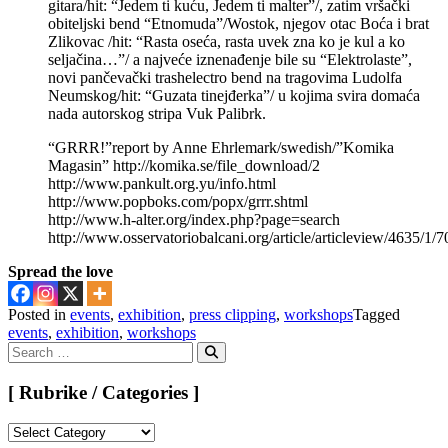
gitara/hit: “Jedem ti kuću, Jedem ti malter”/, zatim vršački
obiteljski bend “Etnomuda”/Wostok, njegov otac Boća i brat
Zlikovac /hit: “Rasta oseća, rasta uvek zna ko je kul a ko
seljačina…”/ a najveće iznenađenje bile su “Elektrolaste”,
novi pančevački trashelectro bend na tragovima Ludolfa
Neumskog/hit: “Guzata tinejđerka”/ u kojima svira domaća
nada autorskog stripa Vuk Palibrk.
“GRRR!”report by Anne Ehrlemark/swedish/”Komika
Magasin” http://komika.se/file_download/2
http://www.pankult.org.yu/info.html
http://www.popboks.com/popx/grrr.shtml
http://www.h-alter.org/index.php?page=search
http://www.osservatoriobalcani.org/article/articleview/4635/1/7
Spread the love
Posted in
events
,
exhibition
,
press clipping
,
workshops
Tagged
events
,
exhibition
,
workshops
Search
for:
Search
[ Rubrike / Categories ]
[