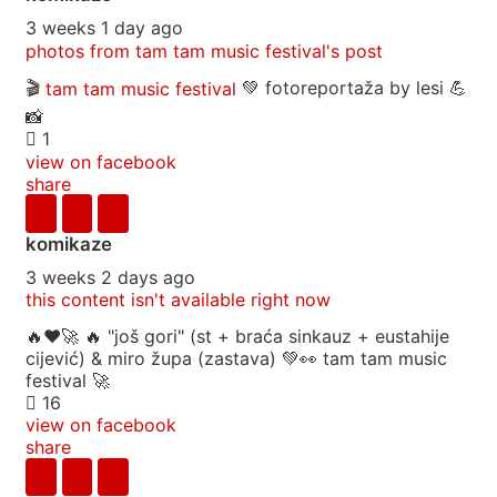
3 weeks 1 day ago
photos from tam tam music festival's post
🎬
tam tam music festival
💚 fotoreportaža by lesi 💪
📸
1
view on facebook
share
komikaze
3 weeks 2 days ago
this content isn't available right now
🔥♥️🚀 🔥 "još gori" (st + braća sinkauz + eustahije
cijević) & miro župa (zastava) 💚👀 tam tam music
festival 🚀
16
view on facebook
share