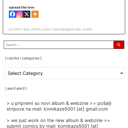
spread the love
posted in
epp
,
events
,
press clipping
tagged
epp
,
events
search
for:
[ rubrike / categories ]
[
rubrike
/
categories
[ alert! alert! ]
]
> u pripremi su novi album & webzine >> pošalji
stripove na mail: komikaze5001 [at] gmail.com
> we just work on the new album & webzine >>
submit comics by mail: komikaze5001 [at]