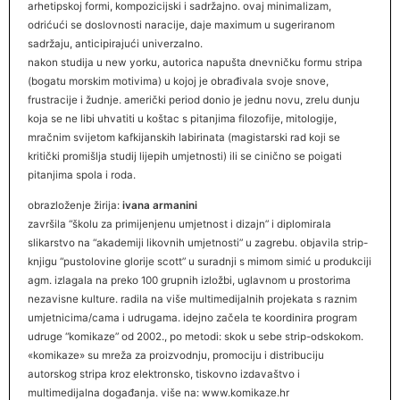
arhetipskoj formi, kompozicijski i sadržajno. ovaj minimalizam,
odrićući se doslovnosti naracije, daje maximum u sugeriranom
sadržaju, anticipirajući univerzalno.
nakon studija u new yorku, autorica napušta dnevničku formu stripa
(bogatu morskim motivima) u kojoj je obrađivala svoje snove,
frustracije i žudnje. američki period donio je jednu novu, zrelu dunju
koja se ne libi uhvatiti u koštac s pitanjima filozofije, mitologije,
mračnim svijetom kafkijanskih labirinata (magistarski rad koji se
kritički promišlja studij lijepih umjetnosti) ili se cinično se poigati
pitanjima spola i roda.
obrazloženje žirija:
ivana armanini
završila “školu za primijenjenu umjetnost i dizajn” i diplomirala
slikarstvo na “akademiji likovnih umjetnosti” u zagrebu. objavila strip-
knjigu “pustolovine glorije scott” u suradnji s mimom simić u produkciji
agm. izlagala na preko 100 grupnih izložbi, uglavnom u prostorima
nezavisne kulture. radila na više multimedijalnih projekata s raznim
umjetnicima/cama i udrugama. idejno začela te koordinira program
udruge “komikaze” od 2002., po metodi: skok u sebe strip-odskokom.
«komikaze» su mreža za proizvodnju, promociju i distribuciju
autorskog stripa kroz elektronsko, tiskovno izdavaštvo i
multimedijalna događanja. više na: www.komikaze.hr