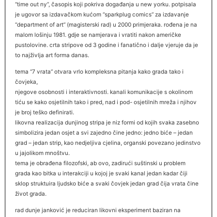
“time out ny”, časopis koji pokriva događanja u new yorku. potpisala
je ugovor sa izdavačkom kućom “sparkplug comics” za izdavanje
“department of art” (magisterski rad) u 2000 primjeraka. rođena je na
malom lošinju 1981. gdje se namjerava i vratiti nakon američke
pustolovine. crta stripove od 3 godine i fanatično i dalje vjeruje da je
to najživlja art forma danas.
tema “7 vrata” otvara vrlo kompleksna pitanja kako grada tako i
čovjeka,
njegove osobnosti i interaktivnosti. kanali komunikacije s okolinom
tiću se kako osjetilnih tako i pred, nad i pod- osjetilnih mreža i njihov
je broj teško definirati.
likovna realizacija dunjinog stripa je niz formi od kojih svaka zasebno
simbolizira jedan osjet a svi zajedno čine jedno: jedno biće – jedan
grad – jedan strip, kao nedjeljiva cjelina, organski povezano jedinstvo
u jajolikom mnoštvu.
tema je obrađena filozofski, ab ovo, zadirući suštinski u problem
grada kao bitka u interakciji u kojoj je svaki kanal jedan kadar čiji
sklop struktuira ljudsko biće a svaki čovjek jedan grad čija vrata čine
život grada.
rad dunje janković je reduciran likovni eksperiment baziran na