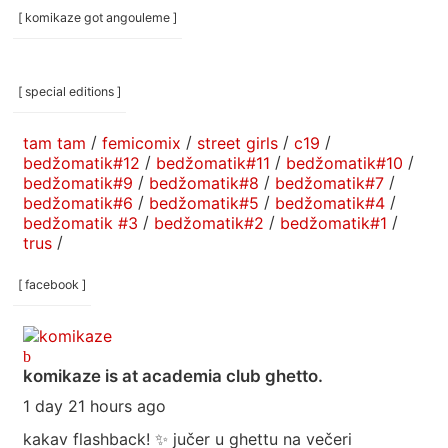
[ komikaze got angouleme ]
[ special editions ]
tam tam
/
femicomix
/
street girls
/
c19
/
bedžomatik#12
/
bedžomatik#11
/
bedžomatik#10
/
bedžomatik#9
/
bedžomatik#8
/
bedžomatik#7
/
bedžomatik#6
/
bedžomatik#5
/
bedžomatik#4
/
bedžomatik #3
/
bedžomatik#2
/
bedžomatik#1
/
trus
/
[ facebook ]
komikaze
is at academia club ghetto.
1 day 21 hours ago
kakav flashback! ✨ jučer u ghettu na večeri