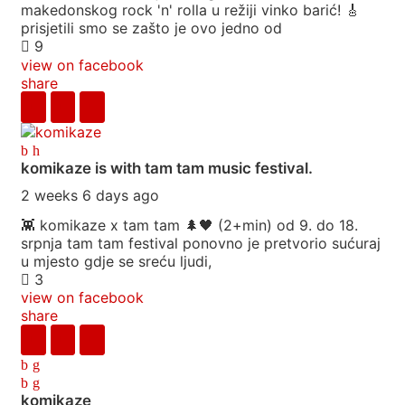
makedonskog rock 'n' rolla u režiji vinko barić! 🎸
prisjetili smo se zašto je ovo jedno od
9
view on facebook
share
komikaze
is with tam tam music festival.
2 weeks 6 days ago
👾 komikaze x tam tam 🌲🖤 (2+min) od 9. do 18.
srpnja tam tam festival ponovno je pretvorio sućuraj
u mjesto gdje se sreću ljudi,
3
view on facebook
share
komikaze