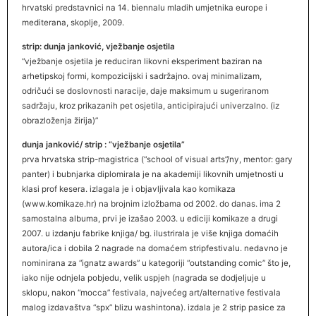
hrvatski predstavnici na 14. biennalu mladih umjetnika europe i
mediterana, skoplje, 2009.
strip: dunja janković, vježbanje osjetila
“vježbanje osjetila je reduciran likovni eksperiment baziran na
arhetipskoj formi, kompozicijski i sadržajno. ovaj minimalizam,
odričući se doslovnosti naracije, daje maksimum u sugeriranom
sadržaju, kroz prikazanih pet osjetila, anticipirajući univerzalno. (iz
obrazloženja žirija)”
dunja janković/ strip : “vježbanje osjetila”
prva hrvatska strip-magistrica (“school of visual arts”/ny, mentor: gary
panter) i bubnjarka diplomirala je na akademiji likovnih umjetnosti u
klasi prof kesera. izlagala je i objavljivala kao komikaza
(www.komikaze.hr) na brojnim izložbama od 2002. do danas. ima 2
samostalna albuma, prvi je izašao 2003. u ediciji komikaze a drugi
2007. u izdanju fabrike knjiga/ bg. ilustrirala je više knjiga domaćih
autora/ica i dobila 2 nagrade na domaćem stripfestivalu. nedavno je
nominirana za “ignatz awards” u kategoriji “outstanding comic” što je,
iako nije odnjela pobjedu, velik uspjeh (nagrada se dodjeljuje u
sklopu, nakon “mocca” festivala, najvećeg art/alternative festivala
malog izdavaštva “spx” blizu washintona). izdala je 2 strip pasice za