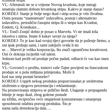
tržištima stripa.
VL: Afirmirali ste se u vrijeme Novog kvadrata, koje mnogi
smatraju zlatnim dobom hrvatskog stripa. Kakvo je stanje danas?
KORDEJ: Stanje je bolje nego ikad i strip-scena je vrlo živahna.
Osim porasta “mainstream” izdavaštva, postoji i alternativno
izdavaštvo, periodični časopisi stripa ili o stripu kao Kvadrat,
Endem, Q, Komikaze…
VL: Tonči Zonjić dobio je posao u Marvelu. Vi ste imali loša
iskustva s njima. Imate li kakav savjet za njega?
KORDEJ: To je kao kad svojoj djeci govorite da je pušenje štetno, a
oni ipak probaju sami, i sami zaključe sviđa li im
se… Marvel je velika korporacija, što znači ograničenu kreativnost.
Oni će dokraja iscijediti vaš talent.
Jednom kad profit od prodaje počne padati, odbacit će vas kao staru
krpu.
VL: Govoreći o profitu, tomovi vaše Tajne povijesti na francuskom
prodaju se u pola milijuna primjeraka. Može li
kod nas strip postati bestseler?
KORDEJ: Uspjeh nekog produkta proporcionalan je sredstvima
uloženim u njegovu prezentaciju i reklamiranje.
Na promoviranju stripova se prilično štedi. Ulaganje u propagandu
bitnije je nego ikad, zbog goleme ponude
na tržištu, recipročno veće otupjelosti konzumenata i smanjenja
sposobnosti odabira pravog produkta. Što je
nama naša demokracija dala….