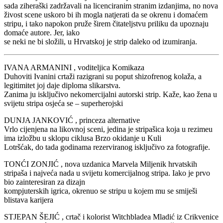
sada ziheraški zadržavali na licenciranim stranim izdanjima, no nova
živost scene uskoro bi ih mogla natjerati da se okrenu i domaćem
stripu, i tako napokon pruže širem čitateljstvu priliku da upoznaju
domaće autore. Jer, iako
se neki ne bi složili, u Hrvatskoj je strip daleko od izumiranja.
IVANA ARMANINI , voditeljica Komikaza
Duhoviti Ivanini crtaži razigrani su poput shizofrenog kolaža, a
legitimitet joj daje diploma slikarstva.
Zanima ju isključivo nekomercijalni autorski strip. Kaže, kao žena u
svijetu stripa osjeća se – superherojski
DUNJA JANKOVIĆ , princeza alternative
Vrlo cijenjena na likovnoj sceni, jedina je stripašica koja u rezimeu
ima izložbu u sklopu ciklusa Brzo okidanje u Kuli
Lotršćak, do tada godinama rezerviranog isključivo za fotografije.
TONĆI ZONJIĆ , nova uzdanica Marvela Miljenik hrvatskih
stripaša i najveća nada u svijetu komercijalnog stripa. Iako je prvo
bio zainteresiran za dizajn
kompjuterskih igrica, okrenuo se stripu u kojem mu se smiješi
blistava karijera
STJEPAN ŠEJIĆ , crtač i kolorist Witchbladea Mladić iz Crikvenice