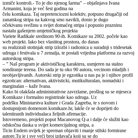
izmiče kontroli.- To je dio njenog šarma” – objašnjava Ivana
Armanini, koja je već šest godina na
čelu komikaza. Taj nepretenciozni kolektiv, potpuno drugačiji od
zanatskog stripa na kakvog smo navikli, donio je dugo
očekivanu svežinu u svijet domaćeg stripa i popunio prazninu
nastalu gašenjem umjetničkog projekta
Variete Radikale sredinom 90-ih. Komikaze su 2002. počele kao
web projekt. Iako bez vlastitog prostora, do danas
su realizirali stotinjak strip izlozbi i radionica u suradnji s tridesetak
udruga i festivala u 7 zemalja, te postali vrijedna platforma za razvoj
autorskog stripa.
– ” Naš program je aktivističkog karaktera, usmjeren na stalno
sondiranje terena. Do sada je tu oko 90 autora, vecinom mladjih i
neobjavljivanih. Autorski strip je egzotika u nas pa je i njihov profil
egzotican: alternativan, aktivisticki, mutikulturalan, nomadski i
marginalan – kaže Ivana.
Kako bi olakšala administrativne zavrzlame, prošlog su se mjeseca
Komikaze i formalno registrirale kao udruga. Uz
podršku Ministarstva kulture i Grada Zagreba, te s novom i
dostupnijom domenom komikaze.hr, lakše će se doprijeti do
talentiranih individualaca željnih afirmacije.
Istovremeno, projekti poput Macanovog Q-a i dalje će služiti kao
odskočna daska u svijet komercijalnog stripa, a
Ticin Endem uvijek je spreman objaviti i manje stilski formirane
autore.Tu je i sve veći broj izdavača koji su se do