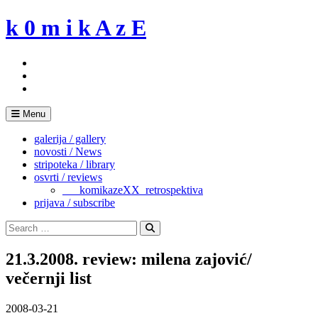
Skip
k 0 m i k A z E
to
content
Menu
galerija / gallery
novosti / News
stripoteka / library
osvrti / reviews
___komikazeXX_retrospektiva
prijava / subscribe
Search
for:
Search
21.3.2008. review: milena zajović/
večernji list
2008-03-21