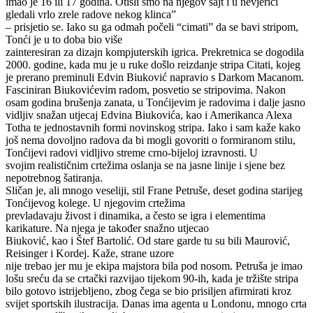
imao je 16 ili 17 godina. Otišli smo na njegov sajt i u nevjerici
gledali vrlo zrele radove nekog klinca”
– prisjetio se. Iako su ga odmah počeli “cimati” da se bavi stripom,
Tonći je u to doba bio više
zainteresiran za dizajn kompjuterskih igrica. Prekretnica se dogodila
2000. godine, kada mu je u ruke došlo reizdanje stripa Citati, kojeg
je prerano preminuli Edvin Biuković napravio s Darkom Macanom.
Fasciniran Biukovićevim radom, posvetio se stripovima. Nakon
osam godina brušenja zanata, u Tonćijevim je radovima i dalje jasno
vidljiv snažan utjecaj Edvina Biukovića, kao i Amerikanca Alexa
Totha te jednostavnih formi novinskog stripa. Iako i sam kaže kako
još nema dovoljno radova da bi mogli govoriti o formiranom stilu,
Tonćijevi radovi vidljivo streme crno-bijeloj izravnosti. U
svojim realističnim crtežima oslanja se na jasne linije i sjene bez
nepotrebnog šatiranja.
Sličan je, ali mnogo veseliji, stil Frane Petruše, deset godina starijeg
Tonćijevog kolege. U njegovim crtežima
prevladavaju živost i dinamika, a često se igra i elementima
karikature. Na njega je također snažno utjecao
Biuković, kao i Štef Bartolić. Od stare garde tu su bili Maurović,
Reisinger i Kordej. Kaže, strane uzore
nije trebao jer mu je ekipa majstora bila pod nosom. Petruša je imao
lošu sreću da se crtački razvijao tijekom 90-ih, kada je tržište stripa
bilo gotovo istrijebljeno, zbog čega se bio prisiljen afirmirati kroz
svijet sportskih ilustracija. Danas ima agenta u Londonu, mnogo crta