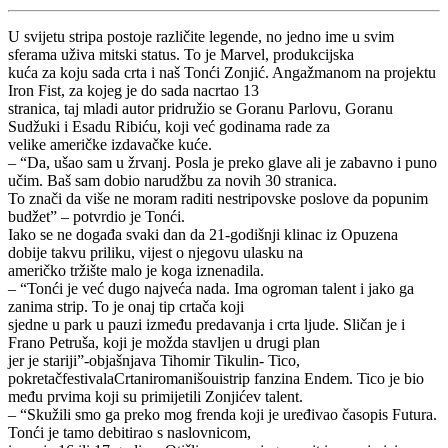
U svijetu stripa postoje različite legende, no jedno ime u svim
sferama uživa mitski status. To je Marvel, produkcijska
kuća za koju sada crta i naš Tonći Zonjić. Angažmanom na projektu
Iron Fist, za kojeg je do sada nacrtao 13
stranica, taj mladi autor pridružio se Goranu Parlovu, Goranu
Sudžuki i Esadu Ribiću, koji već godinama rade za
velike američke izdavačke kuće.
– “Da, ušao sam u žrvanj. Posla je preko glave ali je zabavno i puno
učim. Baš sam dobio narudžbu za novih 30 stranica.
To znači da više ne moram raditi nestripovske poslove da popunim
budžet” – potvrdio je Tonći.
Iako se ne događa svaki dan da 21-godišnji klinac iz Opuzena
dobije takvu priliku, vijest o njegovu ulasku na
američko tržište malo je koga iznenadila.
– “Tonći je već dugo najveća nada. Ima ogroman talent i jako ga
zanima strip. To je onaj tip crtača koji
sjedne u park u pauzi između predavanja i crta ljude. Sličan je i
Frano Petruša, koji je možda stavljen u drugi plan
jer je stariji”-objašnjava Tihomir Tikulin- Tico,
pokretačfestivalaCrtaniromanišouistrip fanzina Endem. Tico je bio
među prvima koji su primijetili Zonjićev talent.
– “Skužili smo ga preko mog frenda koji je uređivao časopis Futura.
Tonći je tamo debitirao s naslovnicom,