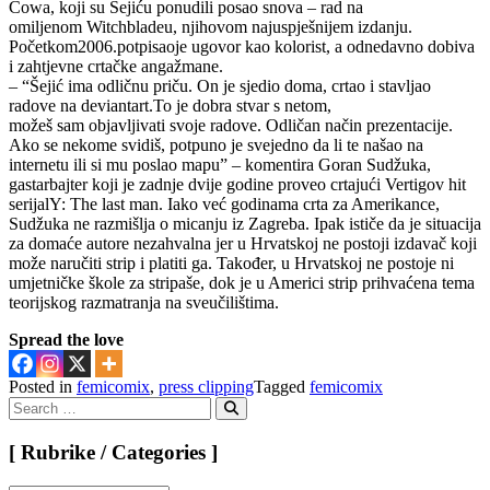
Cowa, koji su Šejiću ponudili posao snova – rad na
omiljenom Witchbladeu, njihovom najuspješnijem izdanju.
Početkom2006.potpisaoje ugovor kao kolorist, a odnedavno dobiva
i zahtjevne crtačke angažmane.
– “Šejić ima odličnu priču. On je sjedio doma, crtao i stavljao
radove na deviantart.To je dobra stvar s netom,
možeš sam objavljivati svoje radove. Odličan način prezentacije.
Ako se nekome svidiš, potpuno je svejedno da li te našao na
internetu ili si mu poslao mapu” – komentira Goran Sudžuka,
gastarbajter koji je zadnje dvije godine proveo crtajući Vertigov hit
serijalY: The last man. Iako već godinama crta za Amerikance,
Sudžuka ne razmišlja o micanju iz Zagreba. Ipak ističe da je situacija
za domaće autore nezahvalna jer u Hrvatskoj ne postoji izdavač koji
može naručiti strip i platiti ga. Također, u Hrvatskoj ne postoje ni
umjetničke škole za stripaše, dok je u Americi strip prihvaćena tema
teorijskog razmatranja na sveučilištima.
Spread the love
Posted in
femicomix
,
press clipping
Tagged
femicomix
Search
for:
Search
[ Rubrike / Categories ]