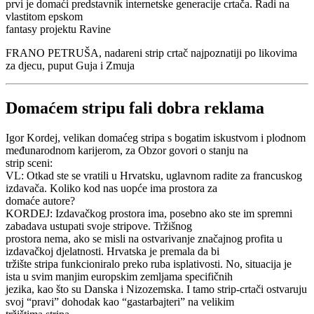
prvi je domaći predstavnik internetske generacije crtača. Radi na
vlastitom epskom
fantasy projektu Ravine
FRANO PETRUŠA, nadareni strip crtač najpoznatiji po likovima
za djecu, puput Guja i Zmuja
Domaćem stripu fali dobra reklama
Igor Kordej, velikan domaćeg stripa s bogatim iskustvom i plodnom
međunarodnom karijerom, za Obzor govori o stanju na
strip sceni:
VL: Otkad ste se vratili u Hrvatsku, uglavnom radite za francuskog
izdavača. Koliko kod nas uopće ima prostora za
domaće autore?
KORDEJ: Izdavačkog prostora ima, posebno ako ste im spremni
zabadava ustupati svoje stripove. Tržišnog
prostora nema, ako se misli na ostvarivanje značajnog profita u
izdavačkoj djelatnosti. Hrvatska je premala da bi
tržište stripa funkcioniralo preko ruba isplativosti. No, situacija je
ista u svim manjim europskim zemljama specifičnih
jezika, kao što su Danska i Nizozemska. I tamo strip-crtači ostvaruju
svoj “pravi” dohodak kao “gastarbajteri” na velikim