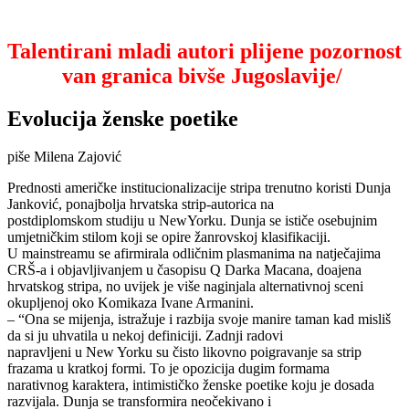
Talentirani mladi autori plijene pozornost
van granica bivše Jugoslavije/
Evolucija ženske poetike
piše Milena Zajović
Prednosti američke institucionalizacije stripa trenutno koristi Dunja
Janković, ponajbolja hrvatska strip-autorica na
postdiplomskom studiju u NewYorku. Dunja se ističe osebujnim
umjetničkim stilom koji se opire žanrovskoj klasifikaciji.
U mainstreamu se afirmirala odličnim plasmanima na natječajima
CRŠ-a i objavljivanjem u časopisu Q Darka Macana, doajena
hrvatskog stripa, no uvijek je više naginjala alternativnoj sceni
okupljenoj oko Komikaza Ivane Armanini.
– “Ona se mijenja, istražuje i razbija svoje manire taman kad misliš
da si ju uhvatila u nekoj definiciji. Zadnji radovi
napravljeni u New Yorku su čisto likovno poigravanje sa strip
frazama u kratkoj formi. To je opozicija dugim formama
narativnog karaktera, intimističko ženske poetike koju je dosada
razvijala. Dunja se transformira neočekivano i