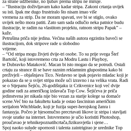
za strane udžbenike, no ljubav prema stripu ne miruje.
– “Ilustraciju doživljavam kako kadar stripa. Zakoni crtanja uvijek
su isti. Ipak me dugo frustriralo što nisam imao više
vremena za strip. Da ne moram spavati, sve bi se stiglo, ovako
uvijek nešto mora patiti. Zato sam sada odlučio neka patnice budu
ilustracije, te radim na vlastitom projektu, ratnom stripu Papak” –
kaže.
Petrušina priča nije jedina. Većina naših autora egzistira baveći se
ilustracijom, dok stripove rade u slobodno
vrijeme.
– “Od stripa mogu živjeti dvije-tri osobe. To su prije svega Štef
Bartolić, koji istovremeno crta za Modru Lastu i Playboy,
te Dubravko Mataković. Macan bi isto mogao da se potrudi. Ostali
crtaju za strance ili se bave raznim reklamnim glupostima kako bi
preživjeli – objašnjava Tico. Nedavno se ipak pojavio mladac koji je
pokazao da se u svijet stripa može ući izravno i na velika vrata. Radi
se o Stjepanu Šejiću, 26-godišnjaku iz Crikvenice koji već dvije
godine radi za američkog izdavača Top Cow. Šejićeva je priča
jedinstvena jer nikada nije bio vezan za starije kolege sa domaće
scene.Već bio na fakultetu kada je ostao fasciniran američkim
serijalom Witchblade, koji je fuzija super-herojskog žanra i
fantasyja. Počeo je bjesomučno precrtavati likove iz stripa i stavljati
svoje uratke na internet. Istovremeno je učio koristiti Photoshop,
proučavao je tehnikepoznatihcrtača,fizikusvjetla i sjene…
Spoj naoko sulude upornosti i talenta zaintrigirao je urednike Top