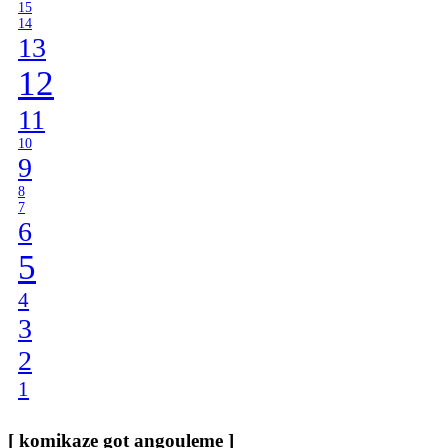
15
14
13
12
11
10
9
8
7
6
5
4
3
2
1
[ komikaze got angouleme ]