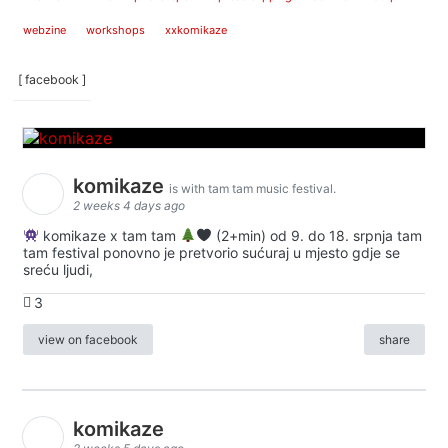
webzine
workshops
xxkomikaze
[ facebook ]
komikaze
is with tam tam music festival.
2 weeks 4 days ago
komikaze x tam tam
(2+min) od 9. do 18. srpnja tam
tam festival ponovno je pretvorio sućuraj u mjesto gdje se
sreću ljudi,
3
view on facebook
share
komikaze