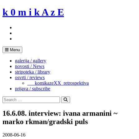
Skip
k 0 m i k A z E
to
content
Menu
galerija / gallery
novosti / News
stripoteka / library
osvrti / reviews
___komikazeXX_retrospektiva
prijava / subscribe
Search
for:
Search
16.6.08. interview: ivana armanini ~
marko rkman/gradski puls
2008-06-16