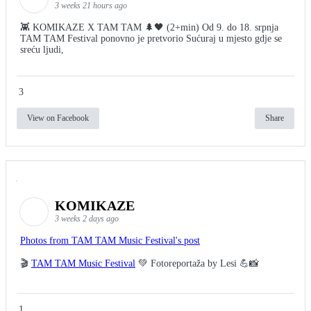
3 weeks 21 hours ago
👾 KOMIKAZE X TAM TAM 🌲🖤 (2+min) Od 9. do 18. srpnja
TAM TAM Festival ponovno je pretvorio Sućuraj u mjesto gdje se
sreću ljudi,
3
View on Facebook
Share
KOMIKAZE
3 weeks 2 days ago
Photos from TAM TAM Music Festival's post
🎬
TAM TAM Music Festival
💚 Fotoreportaža by Lesi 💪📸
1