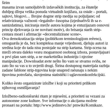
širim
masama izvan samoljubivih izdavaèkih institucija, za èitatelje
dubljeg džepa velika ponuda virtualnih knjižara, za ostale – portali,
sajtovi, blogovi… Brojne dogme strip medija su poljuljane; od
relativiziranja važnosti «legalnih» èasopisa (izjednaèivši ih sa e-
samizdatima), iniciranja mreže autora kojima je entuzijazam osnovni
princip djelovanja (a ne novèani motiv), do brisanja starih strip-
centara moæi i afirmacije «decentralizirane scene».
Ova demokratizacija stripa (politièkom terminologijom reèeno),
omoguæila je da, bez kompleksa manje vrijednosti, djeluju autori iz
sredina koje do tada nisu postojale na strip kartama. Strip-scena na
mreži otvara daleko veæu moguænost osobnog izbora, postavljajuæi
u prvi plan sam strip, a ne marketinšku industriju i njezine
manipulacije. Downloadat æete nešto što vam se stvarno sviða, ne
zato što su vas u to uvjerili drugi. Širina dostupnog materijala razbija
zadane šablone strip-trgovina koje unapred raèunaju s nekim
tipovima potrošaèa, skrojenima statistièki i uglavnomkonfekcijski.
Koliko èesto organizirate izložbe i koji su prioriteti prilikom
njihovog osmišljavanja?
Izložbeno-radionièarski ritam je mjeseèni, a prioriteti su vezani za
autonomne zone kulture. Sve informacije o akcijama možete
pronaæi na portalu: http://www.jedinstvo.hr/ pmwiki/Komikaze.