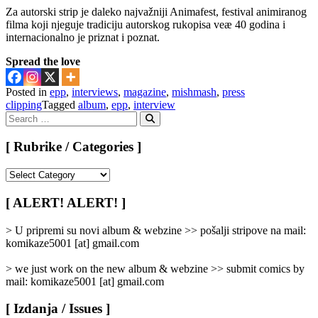
Za autorski strip je daleko najvažniji Animafest, festival animiranog
filma koji njeguje tradiciju autorskog rukopisa veæ 40 godina i
internacionalno je priznat i poznat.
Spread the love
Posted in
epp
,
interviews
,
magazine
,
mishmash
,
press
clipping
Tagged
album
,
epp
,
interview
Search
for:
Search
[ Rubrike / Categories ]
[
Rubrike
/
[ ALERT! ALERT! ]
Categories
]
> U pripremi su novi album & webzine >> pošalji stripove na mail:
komikaze5001 [at] gmail.com
> we just work on the new album & webzine >> submit comics by
mail: komikaze5001 [at] gmail.com
[ Izdanja / Issues ]