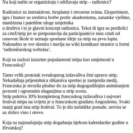
Na koji naèin se organiziraju i održavaju strip – radionice?
Radionice su interaktivne, besplatne i otvorene svima. Eksperiment,
igra i humor su sredstva borbe protiv akademizma, zanatske vještine,
manirizma i patetiène uloge umjetnika
u društvu i to je glavni koncept radionica. Tekst ili igra su predlošci
za crtež/strip jer se pretpostavlja da participanti/ce nisu crtali od
osnovne škole te nemaju spontane ideje za strip na prvu loptu.
Naknadno se sve skenira i stavlja na wiki komikaze stranice u formi
‘radionièarskog webzina’.
Koji su razlozi izuzetne popularnosti stripa kao umjetnosti u
Francuskoj?
Tamo velik postotak sveukupnog izdavaštva èini upravo strip.
Nekadašnja prijestolnica slikarstva spretno je zamjenila medij.
Francuska je stvorila plodno tlo za strip dugogodišnjim animiranjem
javnosti i ogromnim ulaganjima u strip scenu.
Strip pokriva 30% kompletnog francuskog izdavaštva i najveæi
festival stripa na svijetu je u francuskom gradiæu Angoulemu. Svaki
manji grad ima strip festival. To je dio turistièke ponude, servira se
uz dobro vino i sireve.
Koja su najznaèajnija strip dogaðanja tijekom kalendarske godine u
Hrvatskoj?