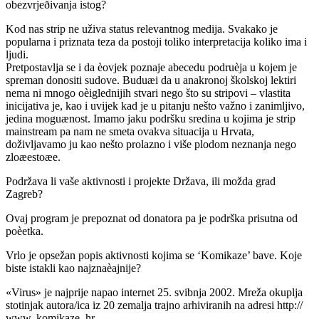
obezvrjeðivanja istog?
Kod nas strip ne uživa status relevantnog medija. Svakako je
popularna i priznata teza da postoji toliko interpretacija koliko ima i
ljudi.
Pretpostavlja se i da èovjek poznaje abecedu podruèja u kojem je
spreman donositi sudove. Buduæi da u anakronoj školskoj lektiri
nema ni mnogo oèiglednijih stvari nego što su stripovi – vlastita
inicijativa je, kao i uvijek kad je u pitanju nešto važno i zanimljivo,
jedina moguænost. Imamo jaku podršku sredina u kojima je strip
mainstream pa nam ne smeta ovakva situacija u Hrvata,
doživljavamo ju kao nešto prolazno i više plodom neznanja nego
zloæestoæe.
Podržava li vaše aktivnosti i projekte Država, ili možda grad
Zagreb?
Ovaj program je prepoznat od donatora pa je podrška prisutna od
poèetka.
Vrlo je opsežan popis aktivnosti kojima se ‘Komikaze’ bave. Koje
biste istakli kao najznaèajnije?
«Virus» je najprije napao internet 25. svibnja 2002. Mreža okuplja
stotinjak autora/ica iz 20 zemalja trajno arhiviranih na adresi http://
www. komikaze. hr.