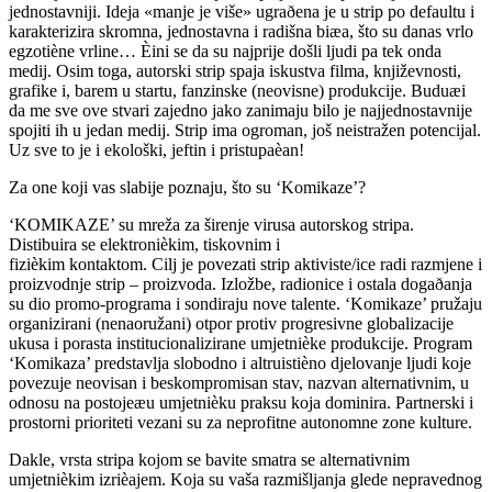
jednostavniji. Ideja «manje je više» ugraðena je u strip po defaultu i
karakterizira skromna, jednostavna i radišna biæa, što su danas vrlo
egzotiène vrline… Èini se da su najprije došli ljudi pa tek onda
medij. Osim toga, autorski strip spaja iskustva filma, književnosti,
grafike i, barem u startu, fanzinske (neovisne) produkcije. Buduæi
da me sve ove stvari zajedno jako zanimaju bilo je najjednostavnije
spojiti ih u jedan medij. Strip ima ogroman, još neistražen potencijal.
Uz sve to je i ekološki, jeftin i pristupaèan!
Za one koji vas slabije poznaju, što su ‘Komikaze’?
‘KOMIKAZE’ su mreža za širenje virusa autorskog stripa.
Distibuira se elektronièkim, tiskovnim i
fizièkim kontaktom. Cilj je povezati strip aktiviste/ice radi razmjene i
proizvodnje strip – proizvoda. Izložbe, radionice i ostala dogaðanja
su dio promo-programa i sondiraju nove talente. ‘Komikaze’ pružaju
organizirani (nenaoružani) otpor protiv progresivne globalizacije
ukusa i porasta institucionalizirane umjetnièke produkcije. Program
‘Komikaza’ predstavlja slobodno i altruistièno djelovanje ljudi koje
povezuje neovisan i beskompromisan stav, nazvan alternativnim, u
odnosu na postojeæu umjetnièku praksu koja dominira. Partnerski i
prostorni prioriteti vezani su za neprofitne autonomne zone kulture.
Dakle, vrsta stripa kojom se bavite smatra se alternativnim
umjetnièkim izrièajem. Koja su vaša razmišljanja glede nepravednog