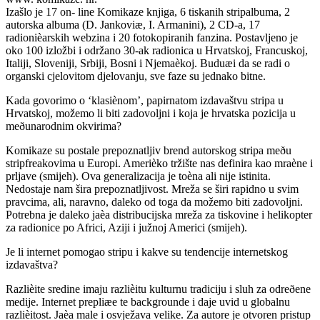
Izašlo je 17 on- line Komikaze knjiga, 6 tiskanih stripalbuma, 2
autorska albuma (D. Jankoviæ, I. Armanini), 2 CD-a, 17
radionièarskih webzina i 20 fotokopiranih fanzina. Postavljeno je
oko 100 izložbi i održano 30-ak radionica u Hrvatskoj, Francuskoj,
Italiji, Sloveniji, Srbiji, Bosni i Njemaèkoj. Buduæi da se radi o
organski cjelovitom djelovanju, sve faze su jednako bitne.
Kada govorimo o ‘klasiènom’, papirnatom izdavaštvu stripa u
Hrvatskoj, možemo li biti zadovoljni i koja je hrvatska pozicija u
meðunarodnim okvirima?
Komikaze su postale prepoznatljiv brend autorskog stripa meðu
stripfreakovima u Europi. Amerièko tržište nas definira kao mraène i
prljave (smijeh). Ova generalizacija je toèna ali nije istinita.
Nedostaje nam šira prepoznatljivost. Mreža se širi rapidno u svim
pravcima, ali, naravno, daleko od toga da možemo biti zadovoljni.
Potrebna je daleko jaèa distribucijska mreža za tiskovine i helikopter
za radionice po Africi, Aziji i južnoj Americi (smijeh).
Je li internet pomogao stripu i kakve su tendencije internetskog
izdavaštva?
Razlièite sredine imaju razlièitu kulturnu tradiciju i sluh za odreðene
medije. Internet prepliæe te backgrounde i daje uvid u globalnu
razlièitost. Jaèa male i osvježava velike. Za autore je otvoren pristup