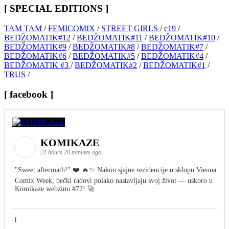
[ SPECIAL EDITIONS ]
TAM TAM
/
FEMICOMIX
/
STREET GIRLS
/
c19
/
BEDŽOMATIK#12
/
BEDŽOMATIK#11
/
BEDŽOMATIK#10
/
BEDŽOMATIK#9
/
BEDŽOMATIK#8
/
BEDŽOMATIK#7
/
BEDŽOMATIK#6
/
BEDŽOMATIK#5
/
BEDŽOMATIK#4
/
BEDŽOMATIK #3
/
BEDŽOMATIK#2
/
BEDŽOMATIK#1
/
TRUS
/
[ facebook ]
KOMIKAZE
21 hours 20 minutes ago
"Sweet aftermath!" ❤️ 🔥✨ Nakon sjajne rezidencije u sklopu Vienna
Comix Week, bečki radovi polako nastavljaju svoj život — uskoro u
Komikaze webzinu #72! 🚀
1