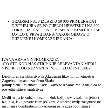
GRADSKI PULS IZLAZI U 50 000 PRIMJERAKA I
DISTRIBUIRA SE PO CIJELOJ HRVATSKOJ NA 800
LOKACIJA. ČASOPIS JE BESPLATAN! 50 LJUDI SE
JAVILO U PRVA 2 DANA NAKON OBJAVE O
DIJELJENJU KOMIKAZE IZDANJA
IVANA ARMANINI(KOMIKAZE):
«TO ŠTO KOD NAS STRIP NIJE RELEVANTAN MEDIJ,
VIŠE JE PLOD NEZNANJA, NEGO ZLOÈESTOÆE»
Diplomirali ste slikarstvo na Akademiji likovnih umjetnosti u
Zagrebu, a imate i završenu Školu
primijenjene umjetnosti. Kada i kako se u Vama rodila ideja da se
posvetite strip stvaralaštvu?
Medij stripa je zadržao bezobrazluk koji je tzv. visoka umjetnost
izgubila, iako govore istim jezikom. Autori/ce ovdje zasigurno ne
raèunaju s bombastiènom karijerom pa je izraz spontaniji i