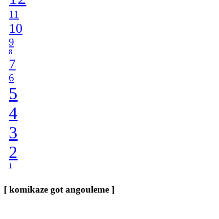
11
10
9
8
7
6
5
4
3
2
1
[ komikaze got angouleme ]